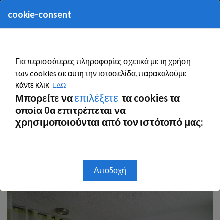
+30 693.66.111.68
info@wavedance.gr
cookie-consent
Για περισσότερες πληροφορίες σχετικά με τη χρήση
των cookies σε αυτή την ιστοσελίδα, παρακαλούμε
κάντε κλικ
Δίκλινα Δωμάτια
ΕΔΩ
επιλέξετε
Μπορείτε να
τα cookies τα
οποία θα επιτρέπεται να
χρησιμοποιούνται από τον ιστότοπό μας:
Δίκλινα Δωμάτια
Διόνυσος
Αποδοχή