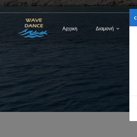
c
Αρχικη
Διαμονή
Κ