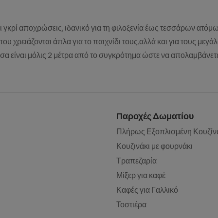
αι γκρί αποχρώσεις, ιδανικό για τη φιλοξενία έως τεσσάρων ατό
 που χρειάζονται άπλα για το παιχνίδι τους,αλλά και για τους μ
σα είναι μόλις 2 μέτρα από το συγκρότημα ώστε να απολαμβάνετε
Παροχές Δωματίου
Πλήρως Εξοπλισμένη Κουζίν
Κουζινάκι με φουρνάκι
Τραπεζαρία
Μίξερ για καφέ
Καφές για Γαλλικό
Τοστιέρα