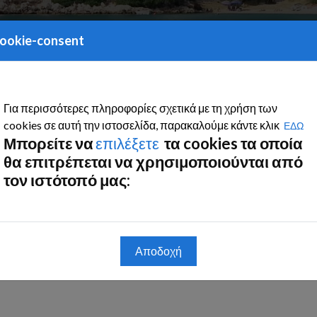
ookie-consent
ρατήσεις
Σαλαμίνα
Αξιοθέατα Σαλαμίνας
Για περισσότερες πληροφορίες σχετικά με τη χρήση των
Κατάλυμα Άρης
cookies σε αυτή την ιστοσελίδα, παρακαλούμε κάντε κλικ
ΕΔΩ
Μπορείτε να
επιλέξετε
τα cookies τα οποία
θα επιτρέπεται να χρησιμοποιούνται από
τον ιστότοπό μας:
Αποδοχή