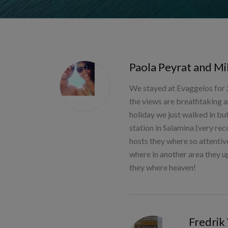
Paola Peyrat and Mi
We stayed at Evaggelos for 2
the views are breathtaking a
holiday we just walked in but
station in Salamina (very re
hosts they where so attentiv
where in another area they u
they where heaven!
Fredri