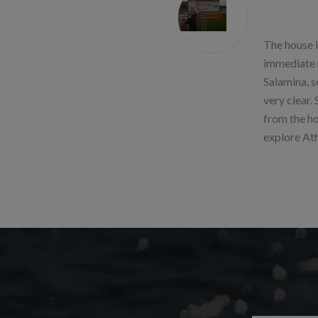
The house i
immediate n
Salamina, s
very clear.
from the ho
explore At