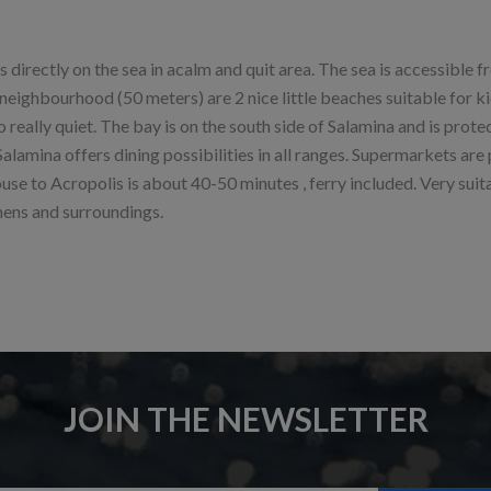
s directly on the sea in acalm and quit area. The sea is accessible f
eighbourhood (50 meters) are 2 nice little beaches suitable for ki
o really quiet. The bay is on the south side of Salamina and is pro
 Salamina offers dining possibilities in all ranges. Supermarkets are 
use to Acropolis is about 40-50 minutes , ferry included. Very suitab
hens and surroundings.
JOIN THE NEWSLETTER