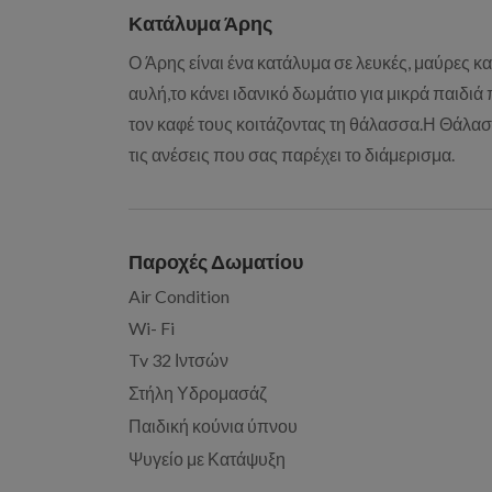
Κατάλυμα Άρης
Ο Άρης είναι ένα κατάλυμα σε λευκές, μαύρες κ
αυλή,το κάνει ιδανικό δωμάτιο για μικρά παιδιά
τον καφέ τους κοιτάζοντας τη θάλασσα.Η Θάλασ
τις ανέσεις που σας παρέχει το διάμερισμα.
Παροχές Δωματίου
Air Condition
Wi- Fi
Tv 32 Ιντσών
Στήλη Υδρομασάζ
Παιδική κούνια ύπνου
Ψυγείο με Κατάψυξη